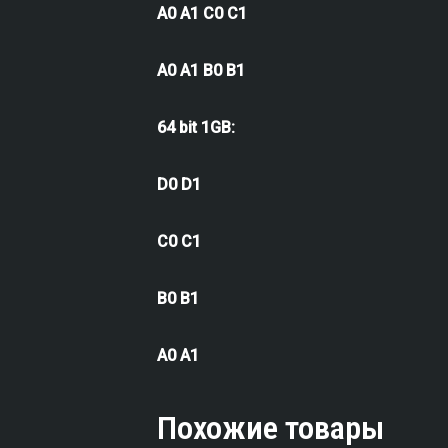
A0 A1 C0 C1
A0 A1 B0 B1
64 bit 1GB:
D0 D1
C0 C1
B0 B1
A0 A1
Похожие товары