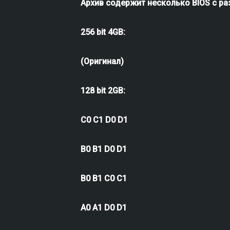
Архив содержит несколько BIOS с р
256 bit 4GB:
(Оригинал)
128 bit 2GB:
С0 С1 D0 D1
B0 B1 D0 D1
B0 B1 C0 C1
A0 A1 D0 D1