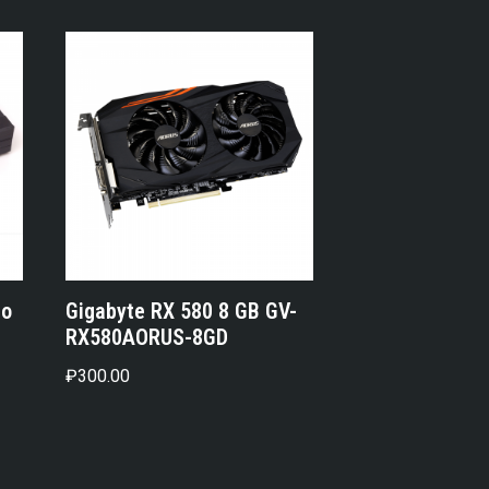
ro
Gigabyte RX 580 8 GB GV-
RX580AORUS-8GD
₽
300.00