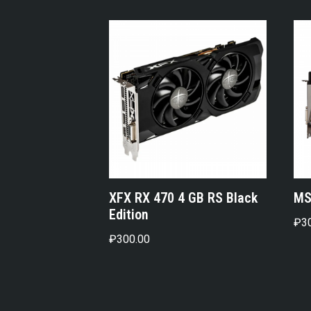
XFX RX 470 4 GB RS Black
MS
Edition
₽
3
₽
300.00