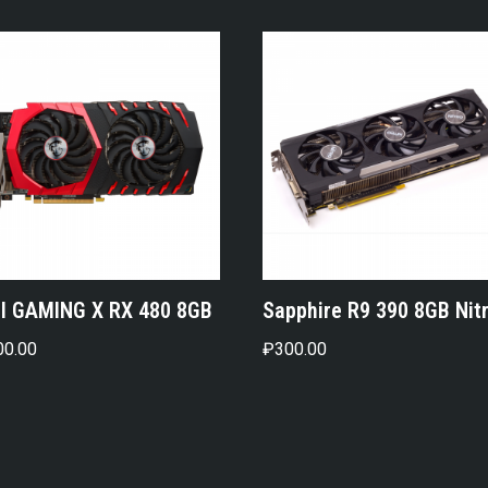
I GAMING X RX 480 8GB
Sapphire R9 390 8GB Nit
00.00
₽
300.00