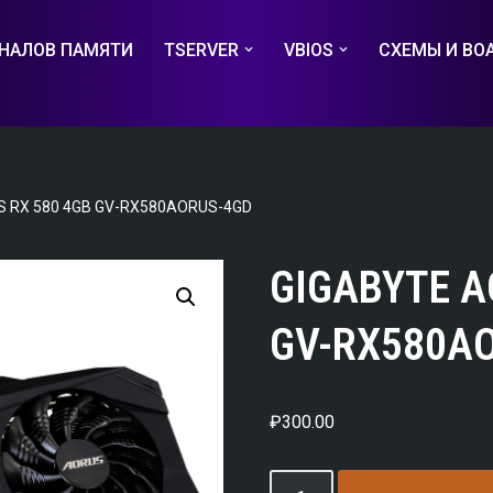
НАЛОВ ПАМЯТИ
TSERVER
VBIOS
СХЕМЫ И BO
S RX 580 4GB GV-RX580AORUS-4GD
GIGABYTE A
GV-RX580A
₽
300.00