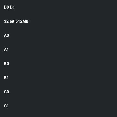
D0 D1
32 bit 512MB:
A0
A1
B0
B1
C0
C1