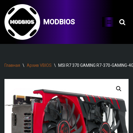
Перейти
MODBIOS
к
содержимому
Главная
\
Архив VBIOS
\
MSI R7 370 GAMING R7-370-GAMING-4