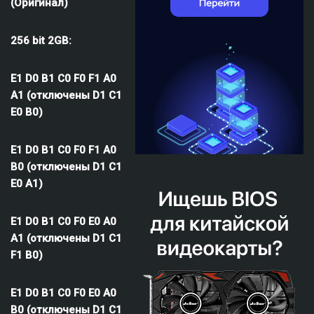
(Оригинал)
256 bit 2GB:
E1 D0 B1 C0 F0 F1 A0
A1 (отключены D1 C1
E0 B0)
E1 D0 B1 C0 F0 F1 A0
B0 (отключены D1 C1
E0 A1)
E1 D0 B1 C0 F0 E0 A0
A1 (отключены D1 C1
F1 B0)
E1 D0 B1 C0 F0 E0 A0
B0 (отключены D1 C1