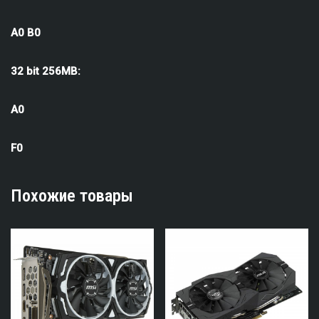
A0 B0
32 bit 256MB:
A0
F0
Похожие товары