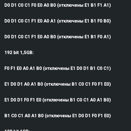
D0 D1 C0 C1 F0 E0 A0 B0 (отключены E1 B1 F1 A1)
D0 D1 C0 C1 F1 E0 A0 A1 (отключены E1 B1 F0 B0)
D0 D1 C0 C1 F1 E0 A0 B0 (отключены E1 B1 F0 A1)
192 bit 1,5GB:
F0 F1 E0 A0 A1 B0 (отключены E1 D0 D1 B1 C0 C1)
E1 D0 D1 A0 A1 B0 (отключены B1 C0 C1 F0 F1 E0)
E1 D0 D1 F0 F1 E0 (отключены B1 C0 C1 A0 A1 B0)
B1 C0 C1 A0 A1 B0 (отключены E1 D0 D1 F0 F1 E0)