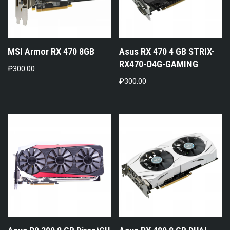
MSI Armor RX 470 8GB
Asus RX 470 4 GB STRIX-
RX470-O4G-GAMING
₽
300.00
₽
300.00