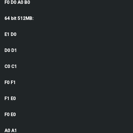
F0 D0 A0 B0
64 bit 512MB:
E1 D0
D0 D1
C0 C1
F0 F1
F1 E0
F0 E0
A0 A1