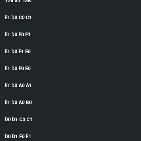
128 bit 1GB:
E1 D0 C0 C1
E1 D0 F0 F1
E1 D0 F1 E0
E1 D0 F0 E0
E1 D0 A0 A1
E1 D0 A0 B0
D0 D1 C0 C1
D0 D1 F0 F1