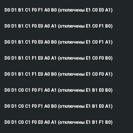
D0 D1 B1 C1 F0 F1 A0 B0 (отключены E1 C0 E0 A1)
D0 D1 B1 C1 F0 E0 A0 A1 (отключены E1 C0 F1 B0)
D0 D1 B1 C1 F0 E0 A0 B0 (отключены E1 C0 F1 A1)
D0 D1 B1 C1 F1 E0 A0 A1 (отключены E1 C0 F0 B0)
D0 D1 B1 C1 F1 E0 A0 B0 (отключены E1 C0 F0 A1)
D0 D1 C0 C1 F0 F1 A0 A1 (отключены E1 B1 E0 B0)
D0 D1 C0 C1 F0 F1 A0 B0 (отключены E1 B1 E0 A1)
D0 D1 C0 C1 F0 E0 A0 A1 (отключены E1 B1 F1 B0)