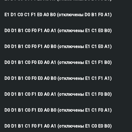
E1 D1 C0 C1 F1 E0 A0 B0 (отключены D0 B1 F0 A1)
D0 D1 B1 C0 F0 F1 A0 A1 (отключены E1 C1 E0 B0)
D0 D1 B1 C0 F0 F1 A0 B0 (отключены E1 C1 E0 A1)
D0 D1 B1 C0 F0 E0 A0 A1 (отключены E1 C1 F1 B0)
D0 D1 B1 C0 F0 E0 A0 B0 (отключены E1 C1 F1 A1)
D0 D1 B1 C0 F1 E0 A0 A1 (отключены E1 C1 F0 B0)
D0 D1 B1 C0 F1 E0 A0 B0 (отключены E1 C1 F0 A1)
D0 D1 B1 C1 F0 F1 A0 A1 (отключены E1 C0 E0 B0)