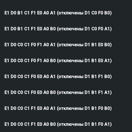
E1 D0 B1 C1 F1 E0 A0 A1 (отключены D1 C0 F0 B0)
E1 D0 B1 C1 F1 E0 A0 B0 (отключены D1 C0 F0 A1)
E1 D0 C0 C1 F0 F1 A0 A1 (отключены D1 B1 E0 B0)
E1 D0 C0 C1 F0 F1 A0 B0 (отключены D1 B1 E0 A1)
E1 D0 C0 C1 F0 E0 A0 A1 (отключены D1 B1 F1 B0)
E1 D0 C0 C1 F0 E0 A0 B0 (отключены D1 B1 F1 A1)
E1 D0 C0 C1 F1 E0 A0 A1 (отключены D1 B1 F0 B0)
E1 D0 C0 C1 F1 E0 A0 B0 (отключены D1 B1 F0 A1)