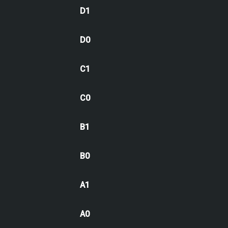
D1
D0
C1
C0
B1
B0
A1
A0