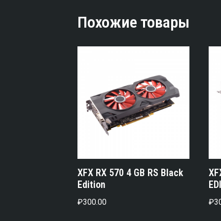
Похожие товары
XFX RX 570 4 GB RS Black
XF
Edition
ED
₽
300.00
₽
3