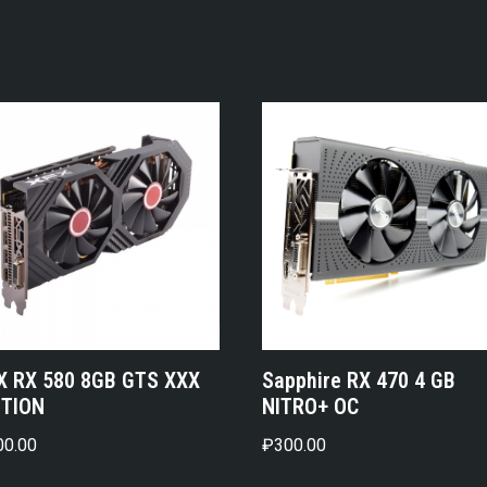
X RX 580 8GB GTS XXX
Sapphire RX 470 4 GB
ITION
NITRO+ OC
00.00
₽
300.00