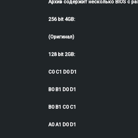
Архив содержит несколько BIOS с р
256 bit 4GB:
(Оригинал)
128 bit 2GB:
С0 С1 D0 D1
B0 B1 D0 D1
B0 B1 C0 C1
A0 A1 D0 D1