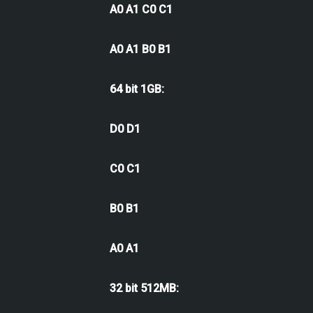
A0 A1 C0 C1
A0 A1 B0 B1
64 bit 1GB:
D0 D1
C0 C1
B0 B1
A0 A1
32 bit 512MB: