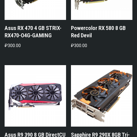
Asus RX 470 4 GB STRIX-
Powercolor RX 580 8 GB
RX470-O4G-GAMING
Red Devil
₽
300.00
₽
300.00
Asus R9 390 8 GB DirectCU
Sapphire R9 290X 8GB Tri-