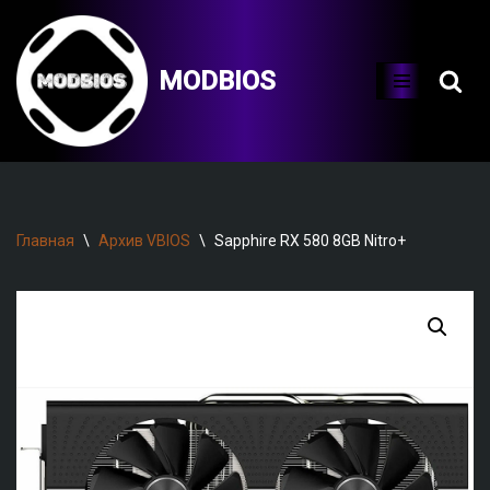
Перейти
MODBIOS
к
содержимому
Главная
\
Архив VBIOS
\
Sapphire RX 580 8GB Nitro+