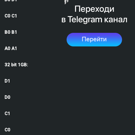
C0 C1
B0 B1
A0 A1
32 bit 1GB:
D1
D0
C1
C0