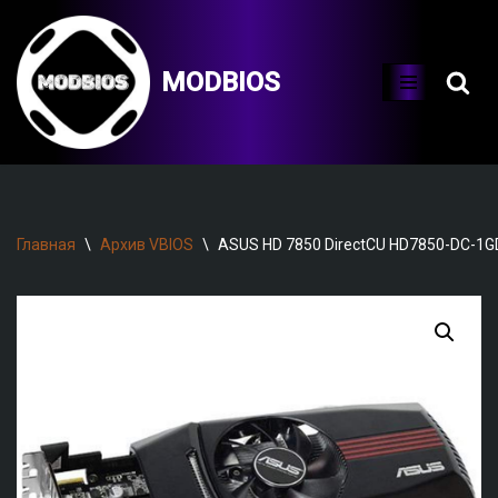
Перейти
MODBIOS
к
содержимому
Главная
\
Архив VBIOS
\
ASUS HD 7850 DirectCU HD7850-DC-1G