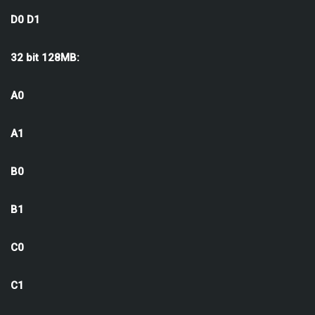
D0 D1
32 bit 128MB:
A0
A1
B0
B1
C0
C1