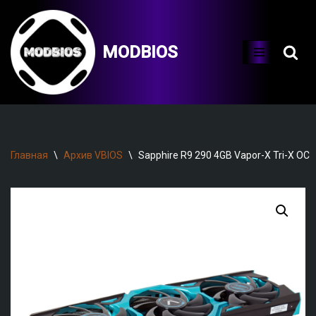
Перейти
MODBIOS
к
содержимому
Главная
\
Архив VBIOS
\
Sapphire R9 290 4GB Vapor-X Tri-X OC