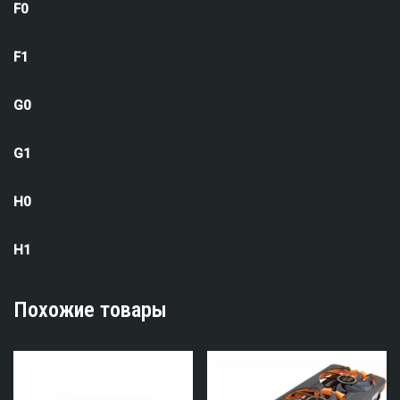
F0
F1
G0
G1
H0
H1
Похожие товары