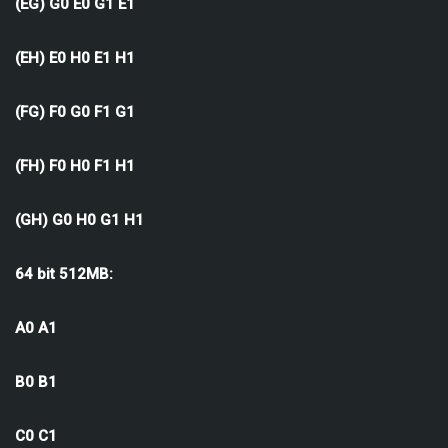
(EG) G0 E0 G1 E1
(EH) E0 H0 E1 H1
(FG) F0 G0 F1 G1
(FH) F0 H0 F1 H1
(GH) G0 H0 G1 H1
64 bit 512MB:
A0 A1
B0 B1
C0 C1