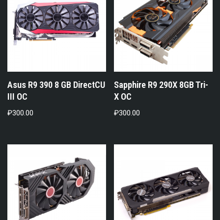
Asus R9 390 8 GB DirectCU
Sapphire R9 290X 8GB Tri-
III OC
X OC
₽
300.00
₽
300.00