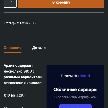
В корзину
Категория:
Архив VBIOS
Описание
Детали
Архив содержит
несколько BIOS с
разными вариантами
отключения каналов:
512 bit 4GB: