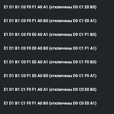
E1 D1 B1 C0 F0 F1 A0 A1 (отключены D0 C1 E0 B0)
E1 D1 B1 C0 F0 F1 A0 B0 (отключены D0 C1 E0 A1)
E1 D1 B1 C0 F0 E0 A0 A1 (отключены D0 C1 F1 B0)
E1 D1 B1 C0 F0 E0 A0 B0 (отключены D0 C1 F1 A1)
E1 D1 B1 C0 F1 E0 A0 A1 (отключены D0 C1 F0 B0)
E1 D1 B1 C0 F1 E0 A0 B0 (отключены D0 C1 F0 A1)
E1 D1 B1 C1 F0 F1 A0 A1 (отключены D0 C0 E0 B0)
E1 D1 B1 C1 F0 F1 A0 B0 (отключены D0 C0 E0 A1)