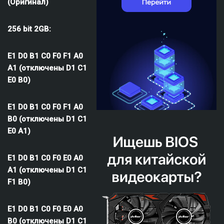
(Оригинал)
256 bit 2GB:
E1 D0 B1 C0 F0 F1 A0
A1 (отключены D1 C1
E0 B0)
E1 D0 B1 C0 F0 F1 A0
B0 (отключены D1 C1
E0 A1)
E1 D0 B1 C0 F0 E0 A0
A1 (отключены D1 C1
F1 B0)
E1 D0 B1 C0 F0 E0 A0
B0 (отключены D1 C1