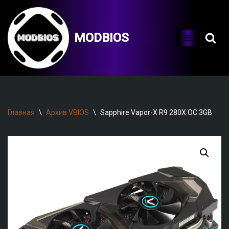
Перейти
MODBIOS
к
содержимому
Главная
\
Архив VBIOS
\
Sapphire Vapor-X R9 280X OC 3GB