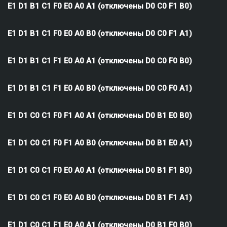
E1 D1 B1 C1 F0 E0 A0 A1 (отключены D0 C0 F1 B0)
E1 D1 B1 C1 F0 E0 A0 B0 (отключены D0 C0 F1 A1)
E1 D1 B1 C1 F1 E0 A0 A1 (отключены D0 C0 F0 B0)
E1 D1 B1 C1 F1 E0 A0 B0 (отключены D0 C0 F0 A1)
E1 D1 C0 C1 F0 F1 A0 A1 (отключены D0 B1 E0 B0)
E1 D1 C0 C1 F0 F1 A0 B0 (отключены D0 B1 E0 A1)
E1 D1 C0 C1 F0 E0 A0 A1 (отключены D0 B1 F1 B0)
E1 D1 C0 C1 F0 E0 A0 B0 (отключены D0 B1 F1 A1)
E1 D1 C0 C1 F1 E0 A0 A1 (отключены D0 B1 F0 B0)