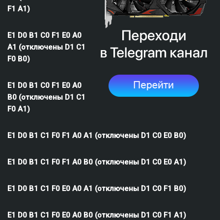
F1 A1)
E1 D0 B1 C0 F1 E0 A0
A1 (отключены D1 C1
F0 B0)
E1 D0 B1 C0 F1 E0 A0
B0 (отключены D1 C1
F0 A1)
E1 D0 B1 C1 F0 F1 A0 A1 (отключены D1 C0 E0 B0)
E1 D0 B1 C1 F0 F1 A0 B0 (отключены D1 C0 E0 A1)
E1 D0 B1 C1 F0 E0 A0 A1 (отключены D1 C0 F1 B0)
E1 D0 B1 C1 F0 E0 A0 B0 (отключены D1 C0 F1 A1)