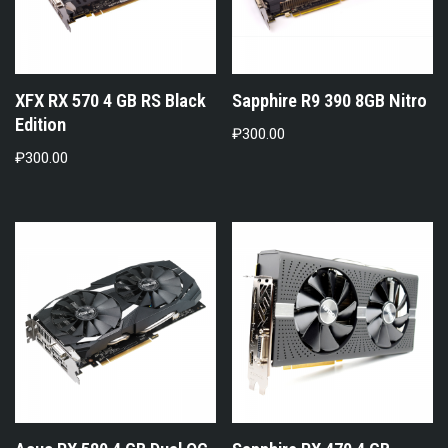
XFX RX 570 4 GB RS Black
Sapphire R9 390 8GB Nitro
Edition
₽
300.00
₽
300.00