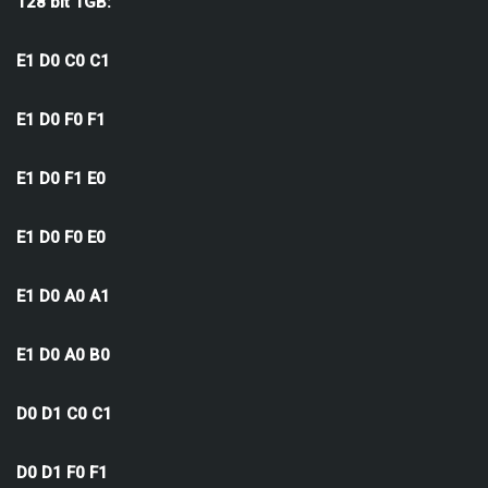
128 bit 1GB:
E1 D0 C0 C1
E1 D0 F0 F1
E1 D0 F1 E0
E1 D0 F0 E0
E1 D0 A0 A1
E1 D0 A0 B0
D0 D1 C0 C1
D0 D1 F0 F1